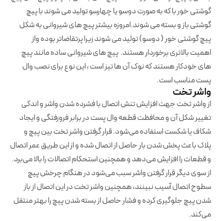
گوشتی خور با که به صورت دوسو یا چهارسو تولید می شوند با پیچ
گوشتی باز و بسته می شوند.امروزه بیشتر پیچ های شیروانی به شکل
پیچ گوشتی خور ( دوسو) تولید می شوند زیرا پرتقاضاتر بوده واز
اهمیت بالاتری برخوردار هستند. پیچ های شیروانی ساده مانند پیچ
های خودکار هستند که نوک آن ها تیز است ، این نوع برای نصب وال
پست مناسب است.
واشر تخت
از واشر تخت جهت افزایش تنش اتصال با فشرده شدن واشر و اندکی
تغییر شکل آن و محافظت قطعه وال پست در برابر فرورفتگی و ایجاد
شکاف یا شکست استفاده می‌شود. قرار گرفتن واشر تخت بین پیچ و
پلاک باعث پخش شدن بار حاصل از اتصال شده و از این طریق عمر اتصال
و قطعات را افزایش می‌دهد و همچنین استحکام اتصالات را بالا می‌برد.
از سوی دیگر قرار گرفتن واشر سبب می‌شود در هنگام چرخش پیچ
سطوح اتصال آسیب نبینند، همچنین واشر تخت در این اتصال از باز
شدن پیچ جلوگیری کرده و فشار حاصل از بسته شدن پیچ را بهتر منتقل
می‌کند.