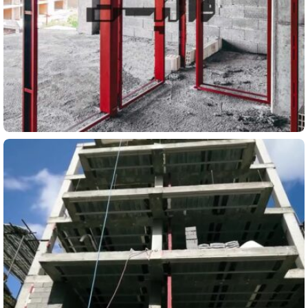
مسکونی
پروژه جابر انصاری مسکونی ۵طبقه