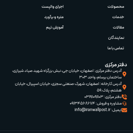
محصولات
اجرای والپست
خدمات
متره و برآورد
مقالات
آموزش تیم‌
نمایندگان
تماس با ما
دفتر مرکزی
آدرس دفتر مرکزی: اصفهان، خیابان جی، نبش بزرگراه شهید صیاد شیرازی،
ساختمان برسام، واحد 303
آدرس کارخانه: اصفهان، شهرک صنعتی سجزی، خیابان اسپیرال، خیابان
هشتم، پلاک 59
دفتر مرکزی: 03191091103
مشاوره و فروش: 09134568674
ایمیل: info@iranwallpost.ir